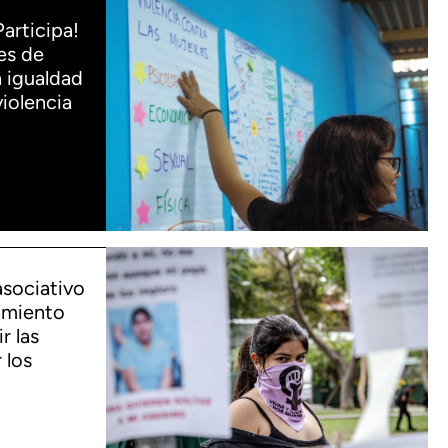
Participa!
es de
 igualdad
violencia
asociativo
imiento
r las
 los