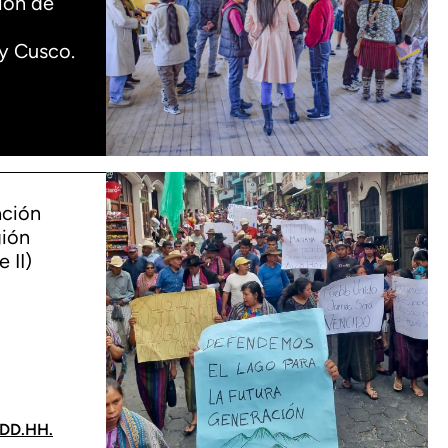
ión de
 y Cusco.
ación
gión
 II)
 DD.HH.