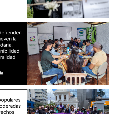
defienden
even la
daria,
nibilidad
ralidad
ia
populares
oderadas
erechos