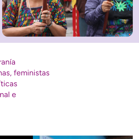
ranía
nas, feministas
ticas
nal e