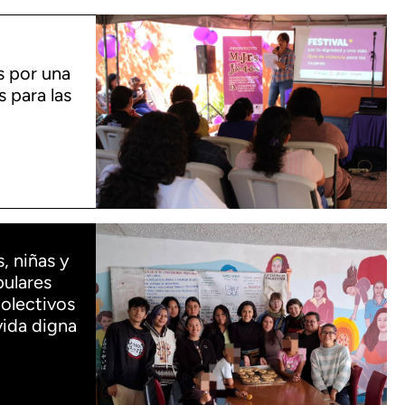
s por una
s para las
, niñas y
pulares
olectivos
vida digna