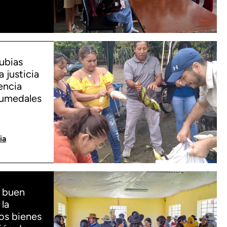
ubias
a justicia
iencia
umedales
ia
y buen
 la
los bienes