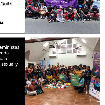
 Quito
ia
eministas
enda
ho a
 sexual y