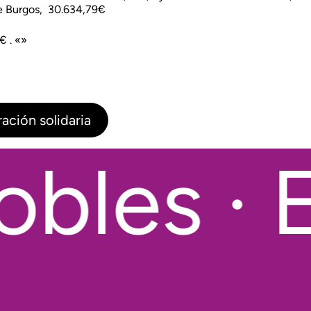
e Burgos, 30.634,79€
€ . «»
ación solidaria
bles · E