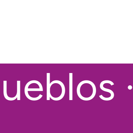
eblos · 