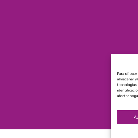
Para ofrecer
almacenar y/
tecnologías
identificaci
afectar nega
A