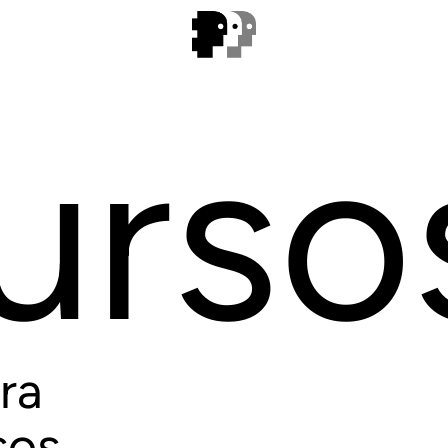
urso
ra
sos