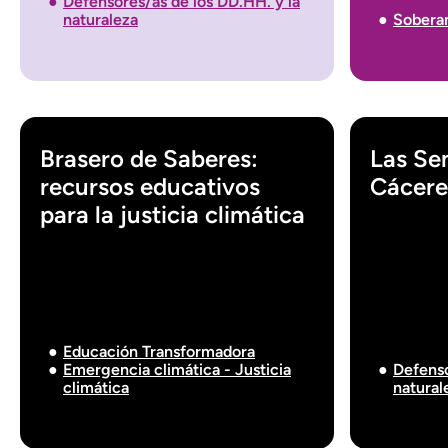
Defensores/as de los DD.HH. y la
naturaleza
Soberan
Brasero de Saberes:
Las Sem
recursos educativos
Cácere
para la justicia climática
Educación Transformadora
Emergencia climática - Justicia
Defenso
climática
natural