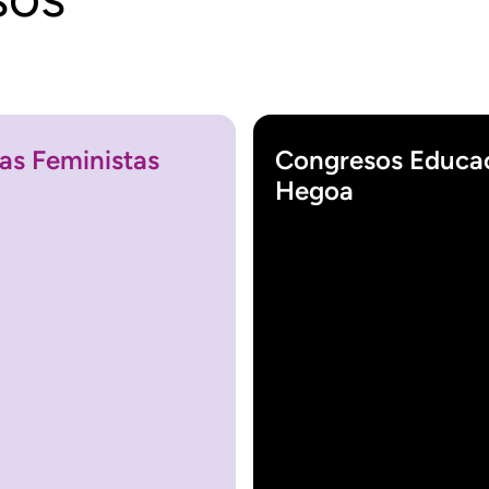
as Feministas
Congresos Educac
Hegoa