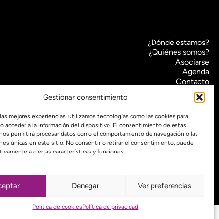
¿Dónde estamos?
¿Quiénes somos?
Asociarse
Agenda
Contacto
Transparencia
Gestionar consentimiento
Política de cookies (UE)
 las mejores experiencias, utilizamos tecnologías como las cookies para
Política de privacidad
o acceder a la información del dispositivo. El consentimiento de estas
 nos permitirá procesar datos como el comportamiento de navegación o las
Proyecto web financiado por:
ones únicas en este sitio. No consentir o retirar el consentimiento, puede
tivamente a ciertas características y funciones.
ceptar
Denegar
Ver preferencias
Política de cookies
Política de privacidad