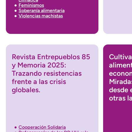
Feminismos
Soberanía alimentaria
Violencias machistas
Revista Entrepueblos 85
Cultiv
y Memoria 2025:
aliment
Trazando resistencias
econom
frente a las crisis
Mirada
globales.
desde e
otras l
Cooperación Solidaria