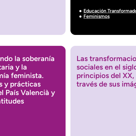
Educación Transformad
Feminismos
ando la soberanía
Las transformaci
aria y la
sociales en el sigl
ía feminista.
principios del XX,
s y prácticas
través de sus im
l País Valencià y
atitudes