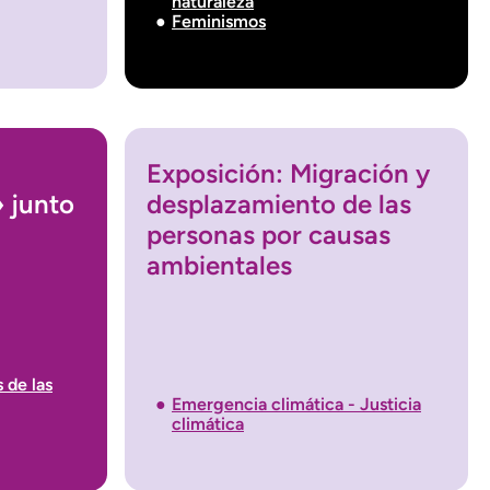
naturaleza
Feminismos
Exposición: Migración y
 junto
desplazamiento de las
personas por causas
ambientales
 de las
Emergencia climática - Justicia
climática