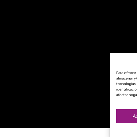
Para ofrecer
almacenar y/
tecnologías
identificaci
afectar nega
A