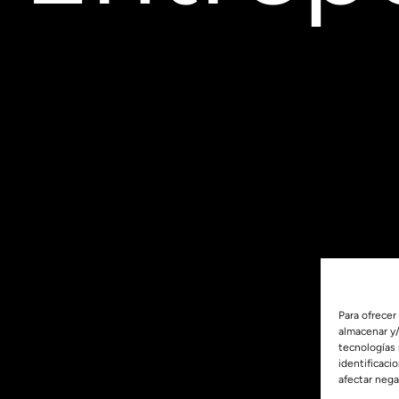
Para ofrecer
almacenar y/
tecnologías
identificaci
afectar nega