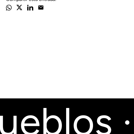
eblos · 