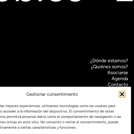
¿Dónde estamos?
¿Quiénes somos?
Asociarse
Agenda
Contacto
Transparencia
Gestionar consentimiento
Política de cookies (UE)
 las mejores experiencias, utilizamos tecnologías como las cookies para
Política de privacidad
o acceder a la información del dispositivo. El consentimiento de estas
 nos permitirá procesar datos como el comportamiento de navegación o las
Proyecto web financiado por:
ones únicas en este sitio. No consentir o retirar el consentimiento, puede
tivamente a ciertas características y funciones.