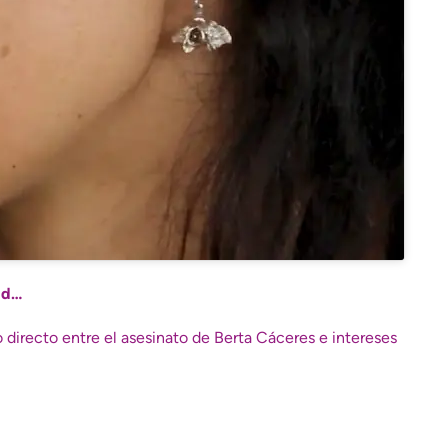
dad…
 directo entre el asesinato de Berta Cáceres e intereses