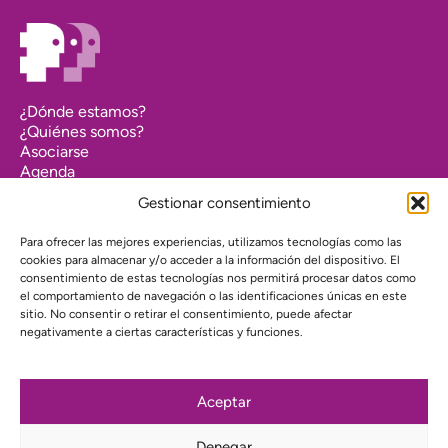
¿Dónde estamos?
¿Quiénes somos?
Asociarse
Agenda
Contacto
Gestionar consentimiento
Transparencia
Política de cookies (UE)
Para ofrecer las mejores experiencias, utilizamos tecnologías como las
cookies para almacenar y/o acceder a la información del dispositivo. El
Política de privacidad
consentimiento de estas tecnologías nos permitirá procesar datos como
el comportamiento de navegación o las identificaciones únicas en este
Proyecto web financiado por:
sitio. No consentir o retirar el consentimiento, puede afectar
negativamente a ciertas características y funciones.
Aceptar
Suscríbete a nuestra newsletter
Denegar