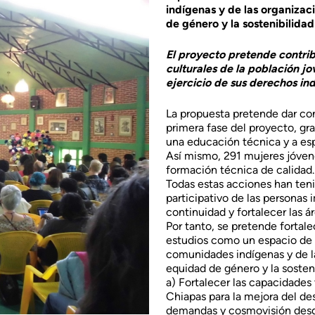
indígenas y de las organizac
de género y la sostenibilidad
El proyecto pretende contrib
culturales de la población j
ejercicio de sus derechos ind
La propuesta pretende dar con
primera fase del proyecto, gr
una educación técnica y a espac
Así mismo, 291 mujeres jóven
formación técnica de calidad.
Todas estas acciones han teni
participativo de las personas 
continuidad y fortalecer las ár
Por tanto, se pretende fortale
estudios como un espacio de 
comunidades indígenas y de la
equidad de género y la sosteni
a) Fortalecer las capacidades
Chiapas para la mejora del des
demandas y cosmovisión desd