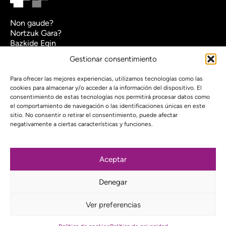
Non gaude?
Nortzuk Gara?
Bazkide Egin
Agenda
Gestionar consentimiento
Kontaktua
Nuestro compromiso con la transparencia
Para ofrecer las mejores experiencias, utilizamos tecnologías como las
cookies para almacenar y/o acceder a la información del dispositivo. El
Pribatutasun Politika
consentimiento de estas tecnologías nos permitirá procesar datos como
el comportamiento de navegación o las identificaciones únicas en este
Web proiektua finantzatu du:
sitio. No consentir o retirar el consentimiento, puede afectar
negativamente a ciertas características y funciones.
Aceptar
Harpidetu gure buletinera
Denegar
Instagram
Bluesky
Mastodon
YouTube
Telegram
Ver preferencias