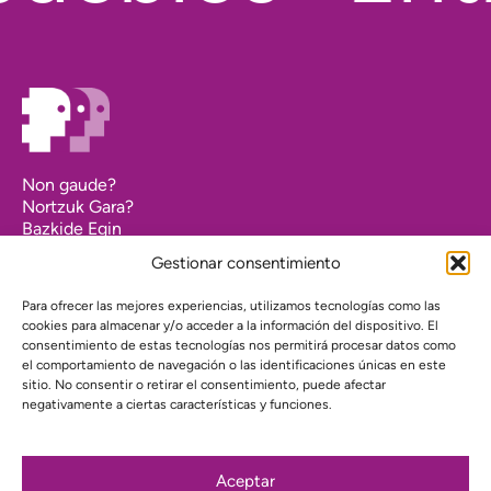
Non gaude?
Nortzuk Gara?
Bazkide Egin
Agenda
Gestionar consentimiento
Kontaktua
Nuestro compromiso con la transparencia
Para ofrecer las mejores experiencias, utilizamos tecnologías como las
cookies para almacenar y/o acceder a la información del dispositivo. El
Pribatutasun Politika
consentimiento de estas tecnologías nos permitirá procesar datos como
el comportamiento de navegación o las identificaciones únicas en este
Web proiektua finantzatu du:
sitio. No consentir o retirar el consentimiento, puede afectar
negativamente a ciertas características y funciones.
Aceptar