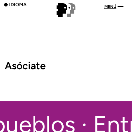
IDIOMA
MENÚ
Asóciate
ueblos · Ent