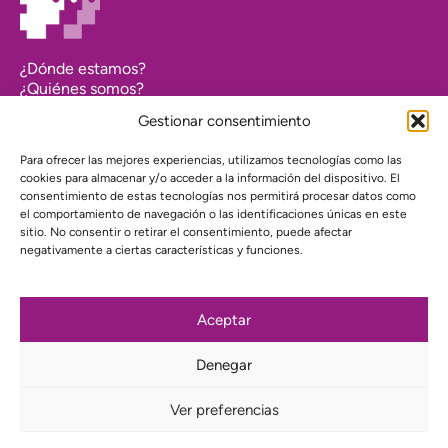
¿Dónde estamos?
¿Quiénes somos?
Asociarse
Gestionar consentimiento
Agenda
Contacto
Para ofrecer las mejores experiencias, utilizamos tecnologías como las
Transparencia
cookies para almacenar y/o acceder a la información del dispositivo. El
Política de cookies (UE)
consentimiento de estas tecnologías nos permitirá procesar datos como
el comportamiento de navegación o las identificaciones únicas en este
Política de privacidad
sitio. No consentir o retirar el consentimiento, puede afectar
negativamente a ciertas características y funciones.
Proyecto web financiado por:
Aceptar
Denegar
Suscríbete a nuestra newsletter
Ver preferencias
Instagram
Bluesky
Mastodon
YouTube
Telegram