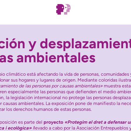
ción y desplazamient
as ambientales
io climático está afectando la vida de personas, comunidades 
onar sus hogares y lugares de origen. Mediante coloridas ilustr
amiento de las personas por causas ambientales»
muestra esta 
ren especialmente las personas que defienden el medio ambie
ón, la legislación internacional no protege las personas despla
or causas ambientales. La exposición pone de manifiesto la nec
zar los derechos humanos de estas personas.
posición es parte del
proyecto
«Protegim el dret a defensar u
ca i ecològica»
l
levado a cabo por la Asociación Entrepueblos 