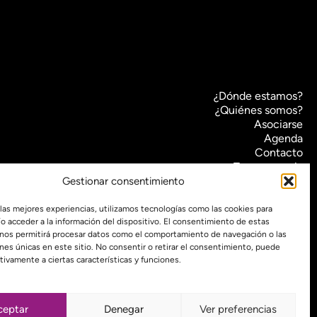
¿Dónde estamos?
¿Quiénes somos?
Asociarse
Agenda
Contacto
Transparencia
Política de cookies (UE)
Gestionar consentimiento
Política de privacidad
 las mejores experiencias, utilizamos tecnologías como las cookies para
o acceder a la información del dispositivo. El consentimiento de estas
 nos permitirá procesar datos como el comportamiento de navegación o las
Proyecto web financiado por:
ones únicas en este sitio. No consentir o retirar el consentimiento, puede
tivamente a ciertas características y funciones.
ceptar
Denegar
Ver preferencias