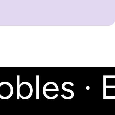
bles · E