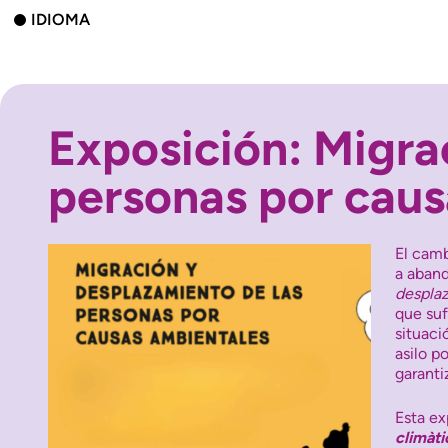
IDIOMA
Exposición: Migra
personas por caus
El camb
a aband
desplaz
que suf
situaci
asilo p
garanti
Esta ex
climàti