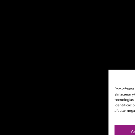
Para ofrecer
almacenar y/
tecnologías
identificaci
afectar nega
A