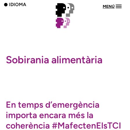
IDIOMA
MENÚ
Sobirania alimentària
En temps d’emergència
importa encara més la
coherència #MafectenElsTCI