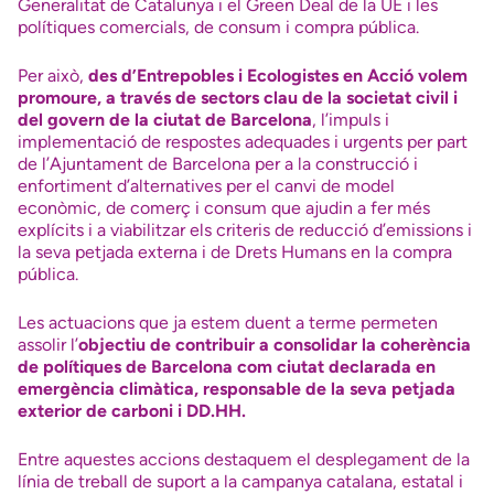
Generalitat de Catalunya i el Green Deal de la UE i les
polítiques comercials, de consum i compra pública.
Per això,
des d’Entrepobles i Ecologistes en Acció volem
promoure, a través de sectors clau de la societat civil i
del govern de la ciutat de Barcelona
, l’impuls i
implementació de respostes adequades i urgents per part
de l’Ajuntament de Barcelona per a la construcció i
enfortiment d’alternatives per el canvi de model
econòmic, de comerç i consum que ajudin a fer més
explícits i a viabilitzar els criteris de reducció d’emissions i
la seva petjada externa i de Drets Humans en la compra
pública.
Les actuacions que ja estem duent a terme permeten
assolir l’
objectiu de contribuir a consolidar la coherència
de polítiques de Barcelona com ciutat declarada en
emergència climàtica, responsable de la seva petjada
exterior de carboni i DD.HH.
Entre aquestes accions destaquem el desplegament de la
línia de treball de suport a la campanya catalana, estatal i