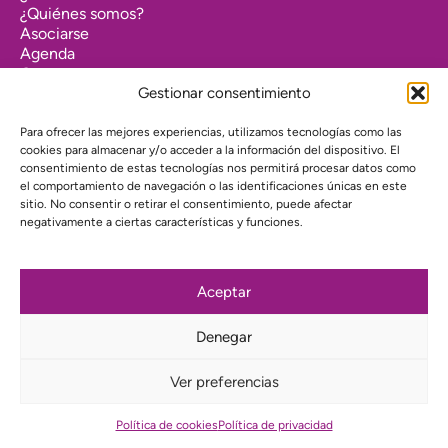
¿Quiénes somos?
Asociarse
Agenda
Contacto
Transparencia
Gestionar consentimiento
Política de cookies (UE)
Para ofrecer las mejores experiencias, utilizamos tecnologías como las
Política de privacidad
cookies para almacenar y/o acceder a la información del dispositivo. El
consentimiento de estas tecnologías nos permitirá procesar datos como
el comportamiento de navegación o las identificaciones únicas en este
Proyecto web financiado por:
sitio. No consentir o retirar el consentimiento, puede afectar
negativamente a ciertas características y funciones.
Aceptar
Suscríbete a nuestra newsletter
Denegar
Instagram
Bluesky
Mastodon
YouTube
Telegram
Ver preferencias
Política de cookies
Política de privacidad