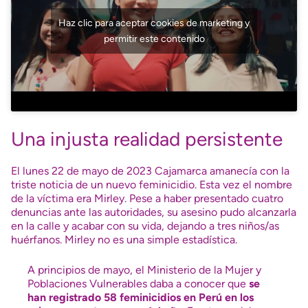
Haz clic para aceptar cookies de marketing y
permitir este contenido
Una injusta realidad persistente
El lunes 22 de mayo de 2023 Cajamarca amanecía con la
triste noticia de un nuevo feminicidio. Esta vez el nombre
de la víctima era Mirley. Pese a haber presentado cuatro
denuncias ante las autoridades, su asesino pudo alcanzarla
en la calle y acabar con su vida, dejando a tres niños/as
huérfanos. Mirley no es una simple estadística.
A principios de mayo, el Ministerio de la Mujer y
Poblaciones Vulnerables daba a conocer que
se
han registrado 58 feminicidios en Perú en los