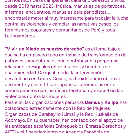
con los hitos de la campaña en cada uno de estos 5 años,
desde 2019 hasta 2023. Música, manuales de portavoces,
informes, encuentros, manuales para periodistas,…
encontrarás material muy interesante para trabajar la lucha
contra las violencias y cambiar las narrativas desde los
feminismos populares y comunitarios de Perú y toda
Latinoamérica.
“Vivir sin Miedo es nuestro derecho”
es el lema bajo el
que se ha amparado todo un trabajo de transformación de
patrones socioculturales que contribuyen a perpetuar
relaciones desiguales entre mujeres y hombres de
cualquier edad. De igual modo, la intervención,
desarrollada en Lima y Cusco, ha tenido como objetivo
desmentir y desmitificar supuestas diferencias entre
ambos géneros que justifican, legitiman y exacerban las
violencias contra las mujeres.
Para ello, las organizaciones peruanas
Demus
y
Kallpa
han
colaborado estrechamente con la Red de Mujeres
Organizadas de Carabayllo (Lima) y la Red Kuskalla de
Acomayo. En su quehacer, han contado con el apoyo de
las entidades españolas Entrepueblos, Enraíza Derechos y
AIETI y el financiamiento de Agencia Española de