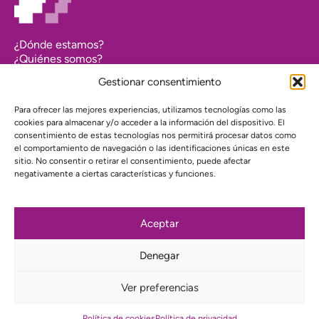
¿Dónde estamos?
¿Quiénes somos?
Asociarse
Gestionar consentimiento
Agenda
Contacto
Para ofrecer las mejores experiencias, utilizamos tecnologías como las
Transparencia
cookies para almacenar y/o acceder a la información del dispositivo. El
Política de cookies (UE)
consentimiento de estas tecnologías nos permitirá procesar datos como
el comportamiento de navegación o las identificaciones únicas en este
Política de privacidad
sitio. No consentir o retirar el consentimiento, puede afectar
negativamente a ciertas características y funciones.
Proyecto web financiado por:
Aceptar
Denegar
Suscríbete a nuestra newsletter
Ver preferencias
Instagram
Bluesky
Mastodon
YouTube
Telegram
Política de cookies
Política de privacidad