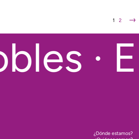
→
1
2
les · E
¿Dónde estamos?