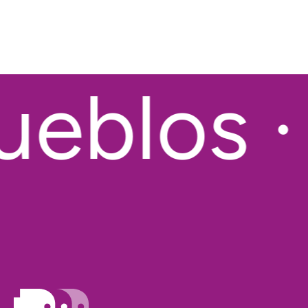
eblos · 