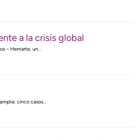
te a la crisis global
s – Herriarte, un
…
 amplia: cinco casos
…