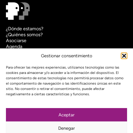
¿Dónde estamos?
¿Quiénes somos?
Asociarse
Agenda
Contacto
Gestionar consentimiento
Transparencia
Política de cookies (UE)
Para ofrecer las mejores experiencias, utilizamos tecnologías como las
cookies para almacenar y/o acceder a la información del dispositivo. El
Política de privacidad
consentimiento de estas tecnologías nos permitirá procesar datos como
el comportamiento de navegación o las identificaciones únicas en este
Proyecto web financiado por:
sitio. No consentir o retirar el consentimiento, puede afectar
negativamente a ciertas características y funciones.
Aceptar
Suscríbete a nuestra newsletter
Denegar