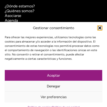
¿Dónde estamos?
¿Quiénes somos?
Asociarse
Agenda
Contacto
Gestionar consentimiento
Transparencia
Política de cookies (UE)
Para ofrecer las mejores experiencias, utilizamos tecnologías como las
cookies para almacenar y/o acceder a la información del dispositivo. El
Política de privacidad
consentimiento de estas tecnologías nos permitirá procesar datos como
el comportamiento de navegación o las identificaciones únicas en este
Proyecto web financiado por:
sitio. No consentir o retirar el consentimiento, puede afectar
negativamente a ciertas características y funciones.
Aceptar
Suscríbete a nuestra newsletter
Denegar
Instagram
Bluesky
Mastodon
YouTube
Telegram
Ver preferencias