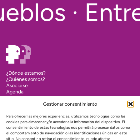
eblos · Entre
¿Dónde estamos?
¿Quiénes somos?
Asociarse
Agenda
Contacto
Transparencia
Gestionar consentimiento
Política de cookies (UE)
Para ofrecer las mejores experiencias, utilizamos tecnologías como las
Política de privacidad
cookies para almacenar y/o acceder a la información del dispositivo. El
consentimiento de estas tecnologías nos permitirá procesar datos como
el comportamiento de navegación o las identificaciones únicas en este
Proyecto web financiado por:
sitio. No consentir o retirar el consentimiento, puede afectar