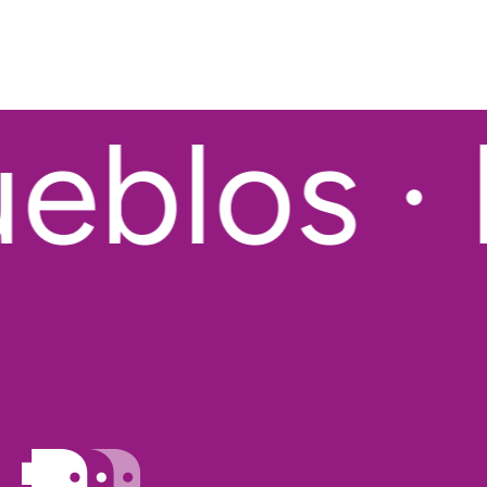
blos · E