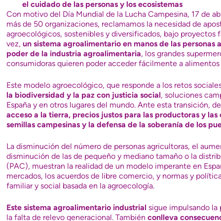
el cuidado de las personas y los ecosistemas
Con motivo del Día Mundial de la Lucha Campesina, 17 de abr
más de 50 organizaciones, reclamamos la necesidad de apost
agroecológicos, sostenibles y diversificados, bajo proyectos 
vez,
un sistema agroalimentario en manos de las personas a
poder de la industria agroalimentaria
, los grandes supermerc
consumidoras quieren poder acceder fácilmente a alimentos s
Este modelo agroecológico, que responde a los retos sociale
la biodiversidad y la paz con justicia social
, soluciones camp
España y en otros lugares del mundo. Ante esta transición, 
acceso a la tierra, precios justos para las productoras y la
semillas campesinas y la defensa de la soberanía de los pue
La disminución del número de personas agricultoras, el aumen
disminución de las de pequeño y mediano tamaño o la distrib
(PAC), muestran la realidad de un modelo imperante en España
mercados, los acuerdos de libre comercio, y normas y políticas
familiar y social basada en la agroecología.
Este sistema agroalimentario industrial
sigue impulsando la pé
la falta de relevo generacional. También
conlleva consecuen