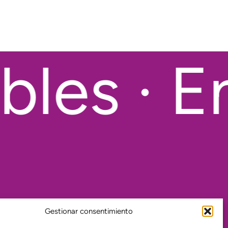
les · En
Gestionar consentimiento
¿Dónde estamos?
¿Quiénes somos?