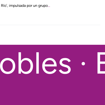
Río’, impulsada por un grupo
…
bles · 