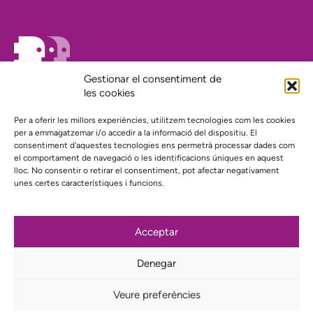
Gestionar el consentiment de
les cookies
On estem?
Agenda
Per a oferir les millors experiències, utilitzem tecnologies com les cookies
Contacte
per a emmagatzemar i/o accedir a la informació del dispositiu. El
El nostre compromís amb la transparència
consentiment d'aquestes tecnologies ens permetrà processar dades com
el comportament de navegació o les identificacions úniques en aquest
Política de privacidad
lloc. No consentir o retirar el consentiment, pot afectar negativament
unes certes característiques i funcions.
Proyecto web financiado por:
Acceptar
Denegar
Subscriu-te al nostre butlletí
Veure preferències