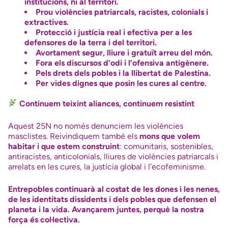
institucions, ni al territori.
Prou violències patriarcals, racistes, colonials i
extractives.
Protecció i justícia real i efectiva per a les
defensores de la terra i del territori.
Avortament segur, lliure i gratuït arreu del món.
Fora els discursos d’odi i l’ofensiva antigènere.
Pels drets dels pobles i la llibertat de Palestina.
Per vides dignes que posin les cures al centre.
Continuem teixint aliances, continuem resistint
Aquest 25N no només denunciem les violències
masclistes. Reivindiquem també els
mons que volem
habitar i que estem construint
: comunitaris, sostenibles,
antiracistes, anticolonials, lliures de violències patriarcals i
arrelats en les cures, la justícia global i l’ecofeminisme.
Entrepobles continuarà al costat de les dones i les nenes,
de les identitats dissidents i dels pobles que defensen el
planeta i la vida. Avançarem juntes, perquè la nostra
força és col·lectiva.