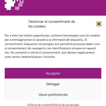
On estem?
Gestionar el consentiment de
Agenda
les cookies
Contacte
El nostre compromís amb la transparència
Per a oferir les millors experiències, utilitzem tecnologies com les cookies
Política de privacidad
per a emmagatzemar i/o accedir a la informació del dispositiu. El
consentiment d'aquestes tecnologies ens permetrà processar dades com
el comportament de navegació o les identificacions úniques en aquest
Proyecto web financiado por:
lloc. No consentir o retirar el consentiment, pot afectar negativament
unes certes característiques i funcions.
Acceptar
Subscriu-te al nostre butlletí
Denegar
Instagram
Bluesky
Mastodon
YouTube
Telegram
Veure preferències
Política de cookies
Política de privacidad