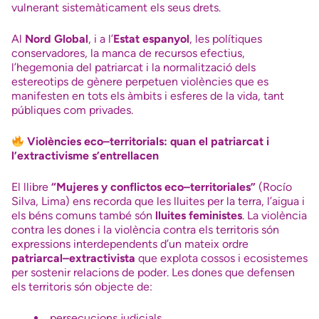
vulnerant sistemàticament els seus drets.
Al
Nord Global
, i a l’
Estat espanyol
, les polítiques
conservadores, la manca de recursos efectius,
l’hegemonia del patriarcat i la normalització dels
estereotips de gènere perpetuen violències que es
manifesten en tots els àmbits i esferes de la vida, tant
públiques com privades.
Violències eco–territorials: quan el patriarcat i
l’extractivisme s’entrellacen
El llibre
“Mujeres y conflictos eco–territoriales”
(Rocío
Silva, Lima) ens recorda que les lluites per la terra, l’aigua i
els béns comuns també són
lluites feministes
. La violència
contra les dones i la violència contra els territoris són
expressions interdependents d’un mateix ordre
patriarcal–extractivista
que explota cossos i ecosistemes
per sostenir relacions de poder. Les dones que defensen
els territoris són objecte de:
persecucions judicials,