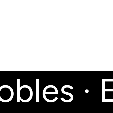
bles · E