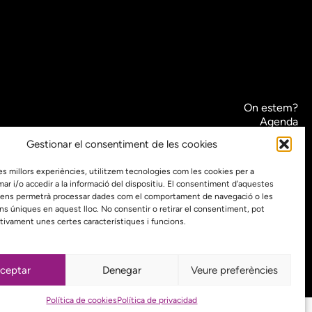
On estem?
Agenda
Contacte
Gestionar el consentiment de les cookies
El nostre compromís amb la transparència
 les millors experiències, utilitzem tecnologies com les cookies per a
Política de privacidad
 i/o accedir a la informació del dispositiu. El consentiment d'aquestes
 ens permetrà processar dades com el comportament de navegació o les
Proyecto web financiado por:
ons úniques en aquest lloc. No consentir o retirar el consentiment, pot
tivament unes certes característiques i funcions.
ceptar
Denegar
Veure preferències
Política de cookies
Política de privacidad