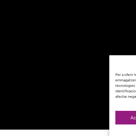
Per a oferir
emmagatzemar
tecnologies
identificaci
afectar nega
Ac