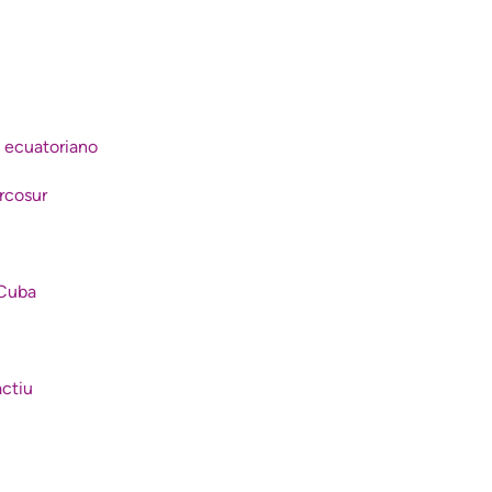
a ecuatoriano
rcosur
 Cuba
actiu