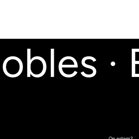
bles · 
On estem?