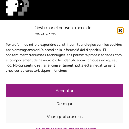
On estem?
Gestionar el consentiment de
Agenda
les cookies
Contacte
El nostre compromís amb la transparència
Per a oferir les millors experiències, utilitzem tecnologies com les cookies
per a emmagatzemar i/o accedir a la informació del dispositiu. El
Política de privacidad
consentiment d'aquestes tecnologies ens permetrà processar dades com
el comportament de navegació o les identificacions úniques en aquest
Proyecto web financiado por:
lloc. No consentir o retirar el consentiment, pot afectar negativament
unes certes característiques i funcions.
Acceptar
Subscriu-te al nostre butlletí
Denegar
Instagram
Bluesky
Mastodon
YouTube
Telegram
Veure preferències