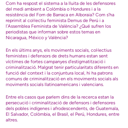
Com ha respost el sistema a la lluita de les defensores
del medi ambient a Colòmbia o Hondures i a la
resistència del Forn de Barraca en Alboraia? Com s’ha
reprimit al col·lectiu feminista Demus de Perú i a
l’Assemblea Feminista de València? ¿Qué sufren los
periodistas que informan sobre estos temas en
Nicaragua, México y València?
En els últims anys, els moviments socials, col·lectius
feministes i defensors de drets humans estan sent
víctimes de fortes campanyes d’estigmatització i
criminalització. Malgrat tenir particularitats diferents en
funció del context i la conjuntura local, hi ha patrons
comuns de criminalització en els moviments socials als
moviments socials llatinoamericans i valencians.
Entre els casos que parlem dins de la recerca estan la
persecució i criminalització de defensors i defensores
dels pobles indígenes i afrodescendents, de Guatemala,
El Salvador, Colòmbia, el Brasil, el Perú, Hondures, entre
altres.