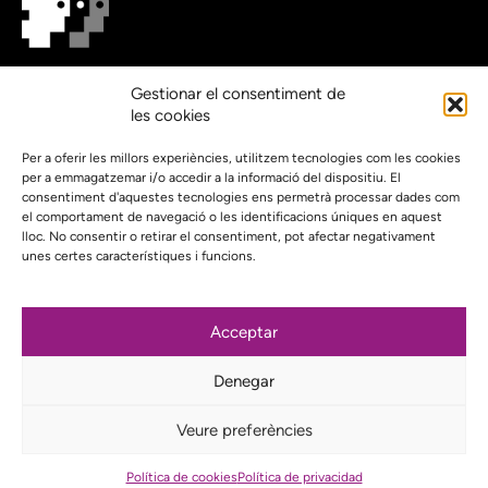
On estem?
Gestionar el consentiment de
Agenda
les cookies
Contacte
El nostre compromís amb la transparència
Per a oferir les millors experiències, utilitzem tecnologies com les cookies
per a emmagatzemar i/o accedir a la informació del dispositiu. El
Política de privacidad
consentiment d'aquestes tecnologies ens permetrà processar dades com
el comportament de navegació o les identificacions úniques en aquest
Proyecto web financiado por:
lloc. No consentir o retirar el consentiment, pot afectar negativament
unes certes característiques i funcions.
Acceptar
Subscriu-te al nostre butlletí
Denegar
Instagram
Bluesky
Mastodon
YouTube
Telegram
Veure preferències
Política de cookies
Política de privacidad