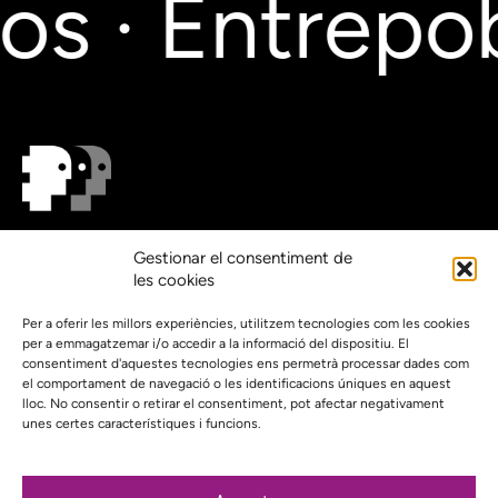
s · Entrepob
On estem?
Gestionar el consentiment de
Agenda
les cookies
Contacte
El nostre compromís amb la transparència
Per a oferir les millors experiències, utilitzem tecnologies com les cookies
per a emmagatzemar i/o accedir a la informació del dispositiu. El
Política de privacidad
consentiment d'aquestes tecnologies ens permetrà processar dades com
el comportament de navegació o les identificacions úniques en aquest
Proyecto web financiado por:
lloc. No consentir o retirar el consentiment, pot afectar negativament
unes certes característiques i funcions.