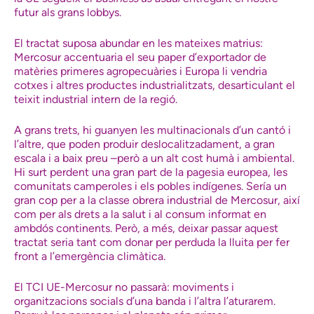
futur als grans lobbys.
El tractat suposa abundar en les mateixes matrius:
Mercosur accentuaria el seu paper d’exportador de
matèries primeres agropecuàries i Europa li vendria
cotxes i altres productes industrialitzats, desarticulant el
teixit industrial intern de la regió.
A grans trets, hi guanyen les multinacionals d’un cantó i
l’altre, que poden produir deslocalitzadament, a gran
escala i a baix preu –però a un alt cost humà i ambiental.
Hi surt perdent una gran part de la pagesia europea, les
comunitats camperoles i els pobles indígenes. Sería un
gran cop per a la classe obrera industrial de Mercosur, així
com per als drets a la salut i al consum informat en
ambdós continents. Però, a més, deixar passar aquest
tractat seria tant com donar per perduda la lluita per fer
front a l’emergència climàtica.
El TCI UE-Mercosur no passarà: moviments i
organitzacions socials d’una banda i l’altra l’aturarem.