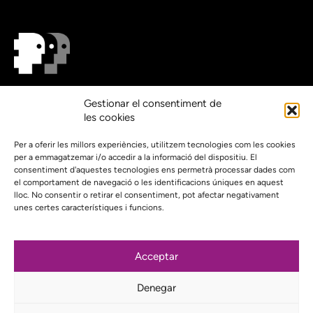
On estem?
Gestionar el consentiment de
Agenda
les cookies
Contacte
El nostre compromís amb la transparència
Per a oferir les millors experiències, utilitzem tecnologies com les cookies
per a emmagatzemar i/o accedir a la informació del dispositiu. El
Política de privacidad
consentiment d'aquestes tecnologies ens permetrà processar dades com
el comportament de navegació o les identificacions úniques en aquest
Proyecto web financiado por:
lloc. No consentir o retirar el consentiment, pot afectar negativament
unes certes característiques i funcions.
Acceptar
Subscriu-te al nostre butlletí
Denegar