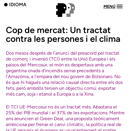
IDIOMA
MENÚ
Cop de mercat: Un tractat
contra les persones i el clima
Dos mesos després de l’anunci del preacord pel tractat
de comerç i inversió (TCI) entre la Unió Europea i els
països del Mercosur, el món es despertava amb una
gegantina onada d’incendis sense precedents a
l’Amazònia, a l’empara del nou govern de Bolsonaro. No
és que hi hagués una relació causal directa entre els dos
fets, però ambdós tenien un objectiu comú: exportar
més carn, soja i etanol a Europa o a la Xina.
El TCI UE-Mercosur no és un tractat més. Abastaria el
25% del PIB mundial i el 37% de les exportacions. Mentre
ens anuncien el Green Deal, una proposta teòricament
ambiciosa per frenar el canvi climàtic, la política real de
la UE segueix el
business as usual
entregant el nostre