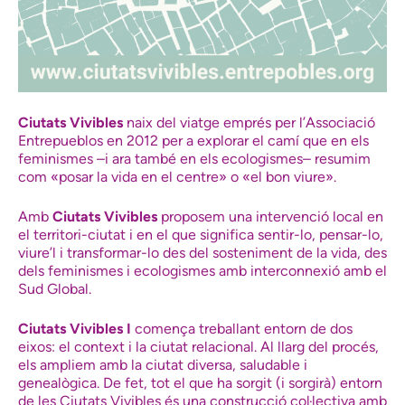
Ciutats Vivibles
naix del viatge emprés per l’Associació
Entrepueblos en 2012 per a explorar el camí que en els
feminismes –i ara també en els ecologismes– resumim
com «posar la vida en el centre» o «el bon viure».
Amb
Ciutats Vivibles
proposem una intervenció local en
el territori-ciutat i en el que significa sentir-lo, pensar-lo,
viure’l i transformar-lo des del sosteniment de la vida, des
dels feminismes i ecologismes amb interconnexió amb el
Sud Global.
Ciutats Vivibles I
comença treballant entorn de dos
eixos: el context i la ciutat relacional. Al llarg del procés,
els ampliem amb la ciutat diversa, saludable i
genealògica. De fet, tot el que ha sorgit (i sorgirà) entorn
de les Ciutats Vivibles és una construcció col·lectiva amb