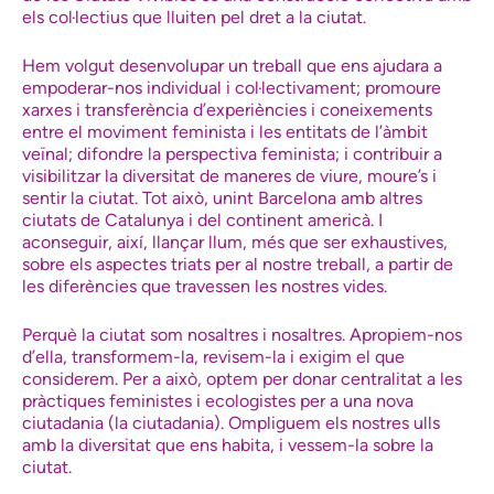
els col·lectius que lluiten pel dret a la ciutat.
Hem volgut desenvolupar un treball que ens ajudara a
empoderar-nos individual i col·lectivament; promoure
xarxes i transferència d’experiències i coneixements
entre el moviment feminista i les entitats de l’àmbit
veïnal; difondre la perspectiva feminista; i contribuir a
visibilitzar la diversitat de maneres de viure, moure’s i
sentir la ciutat. Tot això, unint Barcelona amb altres
ciutats de Catalunya i del continent americà. I
aconseguir, així, llançar llum, més que ser exhaustives,
sobre els aspectes triats per al nostre treball, a partir de
les diferències que travessen les nostres vides.
Perquè la ciutat som nosaltres i nosaltres. Apropiem-nos
d’ella, transformem-la, revisem-la i exigim el que
considerem. Per a això, optem per donar centralitat a les
pràctiques feministes i ecologistes per a una nova
ciutadania (la ciutadania). Ompliguem els nostres ulls
amb la diversitat que ens habita, i vessem-la sobre la
ciutat.