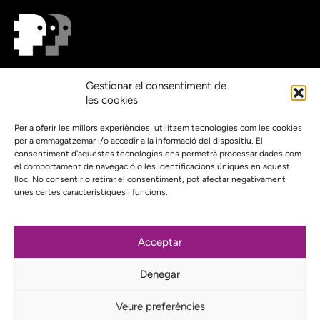
On estem?
Gestionar el consentiment de
Agenda
les cookies
Contacte
El nostre compromís amb la transparència
Per a oferir les millors experiències, utilitzem tecnologies com les cookies
per a emmagatzemar i/o accedir a la informació del dispositiu. El
Política de privacidad
consentiment d'aquestes tecnologies ens permetrà processar dades com
el comportament de navegació o les identificacions úniques en aquest
Proyecto web financiado por:
lloc. No consentir o retirar el consentiment, pot afectar negativament
unes certes característiques i funcions.
Acceptar
Subscriu-te al nostre butlletí
Denegar
Instagram
Bluesky
Mastodon
YouTube
Telegram
Veure preferències