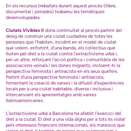
En els recursos treballats durant aquest procés (llibre,
documental i jornades) trobareu les temàtiques
desenvolupades.
Ciutats Vivibles II
dona continuïtat al procés partint del
desig de construir una ciutat cuidadora de totes les
persones que l’habiten, incidint en el model de ciutat
que volem, enfortint, d’una banda, els col·lectius que
lluiten pel dret a la ciutat contra l’extractivisme urbà i,
per un altre, reforçant l’acció política i comunitària de les
associacions veïnals i les dones migrants, incloent-hi la
perspectiva feminista i antiracista en els seus quefers.
Partint d’una perspectiva feminista i antiracista,
fomentant la creació de xarxes i la difusió d’experiències
locals per a una ciutat habitable, diversa i inclusiva i
intercanviant els aprenentatges amb xarxes
llatinoamericanes.
L’extractivisme urbà a Barcelona ha afeblit l’exercici del
dret a la ciutat. El dret a una vida digna per a tots és violat
pels interessos financers internacionals, els mateixos que
violen el dret al territori als països que acompanyem a