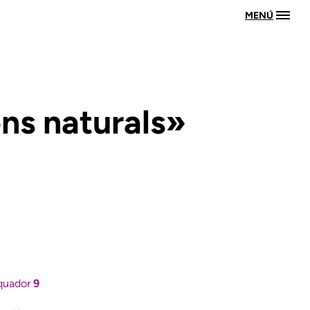
MENÚ
éns naturals»
-Equador
9