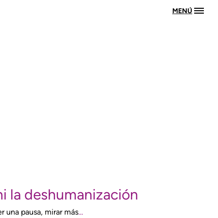
MENÚ
ni la deshumanización
er una pausa, mirar más
…