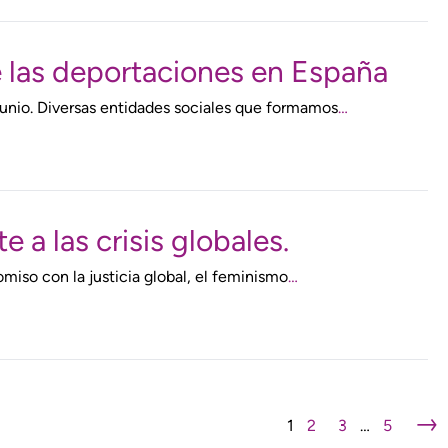
de las deportaciones en España
unio. Diversas entidades sociales que formamos
…
 a las crisis globales.
miso con la justicia global, el feminismo
…
→
1
2
3
…
5