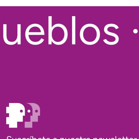
eblos · 