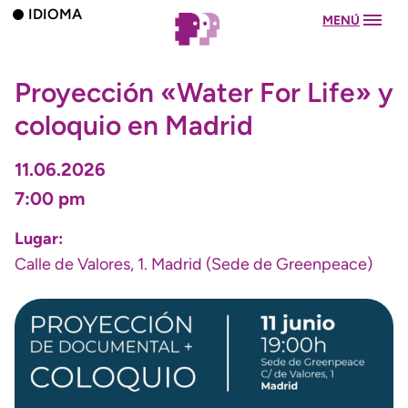
IDIOMA
MENÚ
Proyección «Water For Life» y
coloquio en Madrid
11.06.2026
7:00 pm
Lugar:
Calle de Valores, 1. Madrid (Sede de Greenpeace)