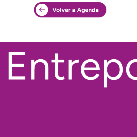
Volver a Agenda
Entrepob