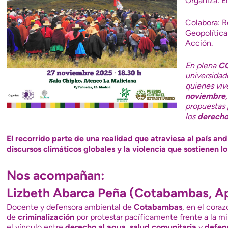
Organiza: E
Colabora: R
Geopolític
Acción.
En plena
CO
universidad
quienes viv
noviembre
propuestas 
los
derech
El recorrido parte de una realidad que atraviesa al país and
discursos climáticos globales y la violencia que sostienen lo
Nos acompañan:
Lizbeth Abarca Peña (Cotabambas, A
Docente y defensora ambiental de
Cotabambas
, en el cora
de
criminalización
por protestar pacíficamente frente a la m
el vínculo entre
derecho al agua
,
salud comunitaria
y
defens