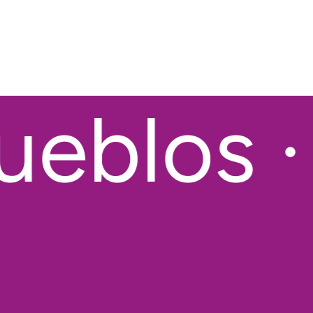
eblos · 