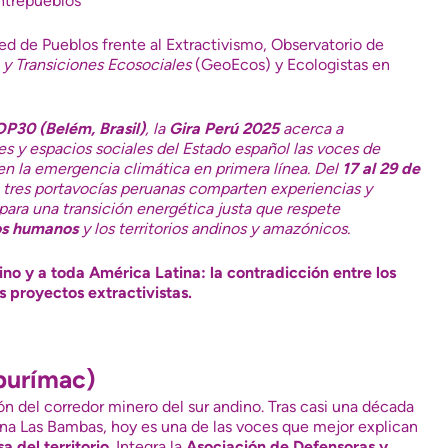
ntrepueblos
ed de Pueblos frente al Extractivismo, Observatorio de
a
y Transiciones Ecosociales
(GeoEcos) y Ecologistas en
P30 (Belém, Brasil)
, la
Gira Perú 2025
acerca a
es y espacios sociales del Estado español las voces de
en la emergencia climática en primera línea. Del
17 al 29 de
, tres portavocías peruanas comparten experiencias y
para una transición energética justa que respete
os humanos
y los territorios andinos y amazónicos.
ino y a toda América Latina: la contradicción entre los
s proyectos extractivistas.
purímac)
zón del corredor minero del sur andino. Tras casi una década
ina Las Bambas, hoy es una de las voces que mejor explican
a del territorio
. Integra la
Asociación de Defensoras y