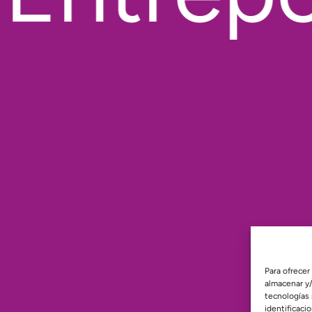
Para ofrecer
almacenar y/
tecnologías
identificaci