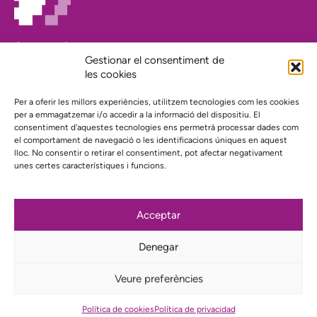
On estem?
Agenda
Gestionar el consentiment de
Contacte
les cookies
El nostre compromís amb la transparència
Per a oferir les millors experiències, utilitzem tecnologies com les cookies
Política de privacidad
per a emmagatzemar i/o accedir a la informació del dispositiu. El
consentiment d'aquestes tecnologies ens permetrà processar dades com
el comportament de navegació o les identificacions úniques en aquest
Proyecto web financiado por:
lloc. No consentir o retirar el consentiment, pot afectar negativament
unes certes característiques i funcions.
Acceptar
Subscriu-te al nostre butlletí
Denegar
Instagram
Bluesky
Mastodon
YouTube
Telegram
Veure preferències
Política de cookies
Política de privacidad