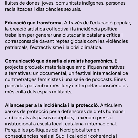
lluites de dones, joves, comunitats indígenes, persones
racialitzades i dissidències sexuals.
Educació que transforma.
A través de l’educació popular,
la creació artística col·lectiva i la incidència política,
treballem per generar una ciutadania catalana crítica i
corresponsable davant reptes globals com les violències
patriarcals, l’extractivisme i la crisi climàtica.
Comunicació que desafia els relats hegemònics.
El
projecte produeix materials que amplifiquen narratives
alternatives: un documental, un festival internacional de
curtmetratges feministes i una sèrie de pòdcasts. Eines
pensades per arribar més lluny i interpel·lar consciències
més enllà dels espais militants.
Aliances per a la incidència i la protecció.
Articulem
xarxes de protecció per a defensores de drets humans i
ambientals als països receptors, i exercim pressió
institucional a escala local, catalana i internacional.
Perquè les polítiques del Nord global tenen
conseqüències reals al Sud, i cal exigir coherència i