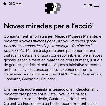
IDIOMA
MENÚ
Noves mirades per a l’acció!
Conjuntament amb
Taula per Mèxic i Mujeres P’alante
, el
projecte
«Noves mirades per a l’acció! Educació global
pels drets humans des d’epistemologies feministes i
decolonials»
té com a objectiu principal fomentar una
ciutadania catalana crítica i corresponsable amb els reptes
globals, especialment en matèria de drets humans, justícia
de gènere i justícia climàtica. Aquesta iniciativa se centra
en l’intercanvi de coneixements i experiències entre
Catalunya i els països receptors d’AOD: Mèxic, Guatemala,
Hondures, Colòmbia i Equador.
Una mirada ecofeminista, interseccional i decolonial.
El
projecte crea ponts entre Catalunya i cinc països
llatinoamericans —Mèxic, Guatemala, Hondures,
Colòmbia i Equador— a partir del reconeixement de les