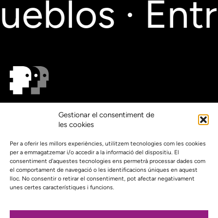
ueblos · Entr
On estem?
Gestionar el consentiment de
Agenda
les cookies
Contacte
El nostre compromís amb la transparència
Per a oferir les millors experiències, utilitzem tecnologies com les cookies
per a emmagatzemar i/o accedir a la informació del dispositiu. El
Política de privacidad
consentiment d'aquestes tecnologies ens permetrà processar dades com
el comportament de navegació o les identificacions úniques en aquest
Proyecto web financiado por:
lloc. No consentir o retirar el consentiment, pot afectar negativament
unes certes característiques i funcions.