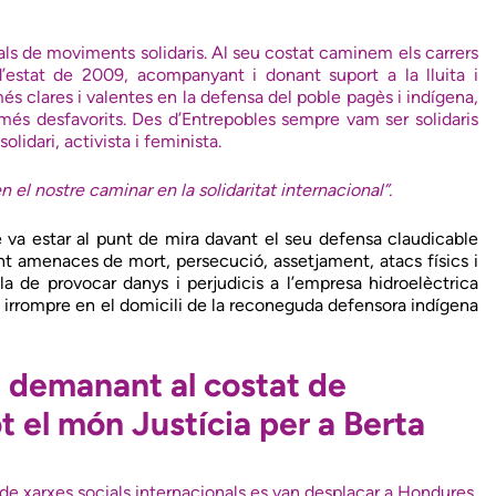
ls de moviments solidaris. Al seu costat caminem els carrers
estat de 2009, acompanyant i donant suport a la lluita i
és clares i valentes en la defensa del poble pagès i indígena,
s més desfavorits. Des d’Entrepobles sempre vam ser solidaris
lidari, activista i feminista.
el nostre caminar en la solidaritat internacional”.
e va estar al punt de mira davant el seu defensa claudicable
nt amenaces de mort, persecució, assetjament, atacs físics i
la de provocar danys i perjudicis a l’empresa hidroelèctrica
n irrompre en el domicili de la reconeguda defensora indígena
m demanant al costat de
 el món Justícia per a Berta
 de xarxes socials internacionals es van desplaçar a Hondures