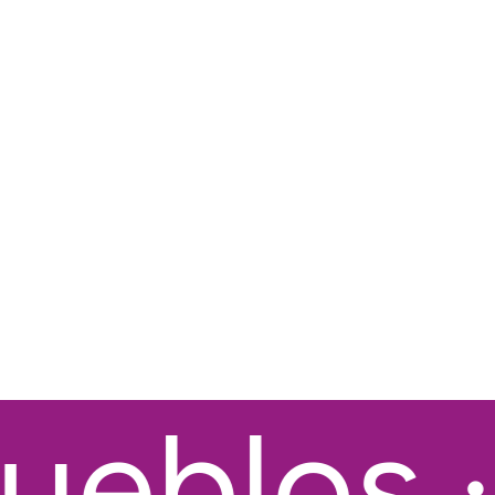
eblos · 