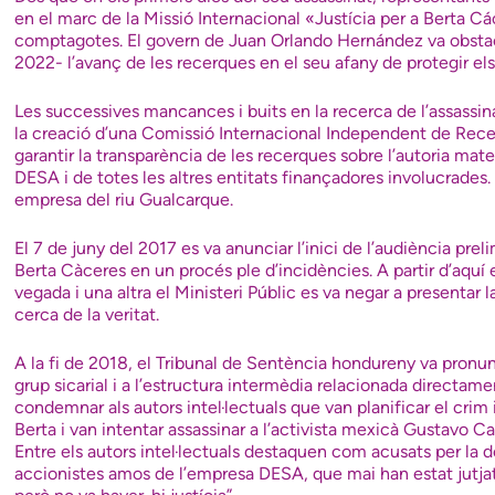
en el marc de la Missió Internacional «Justícia per a Berta C
comptagotes. El govern de Juan Orlando Hernández va obstacul
2022- l’avanç de les recerques en el seu afany de protegir els 
Les successives mancances i buits en la recerca de l’assassinat
la creació d’una Comissió Internacional Independent de Recerca
garantir la transparència de les recerques sobre l’autoria materi
DESA i de totes les altres entitats finançadores involucrade
empresa del riu Gualcarque.
El 7 de juny del 2017 es va anunciar l’inici de l’audiència prel
Berta Càceres en un procés ple d’incidències. A partir d’aquí 
vegada i una altra el Ministeri Públic es va negar a presentar l
cerca de la veritat.
A la fi de 2018, el Tribunal de Sentència hondureny va pron
grup sicarial i a l’estructura intermèdia relacionada direct
condemnar als autors intel·lectuals que van planificar el crim 
Berta i van intentar assassinar a l’activista mexicà Gustavo 
Entre els autors intel·lectuals destaquen com acusats per la 
accionistes amos de l’empresa DESA, que mai han estat jutjats