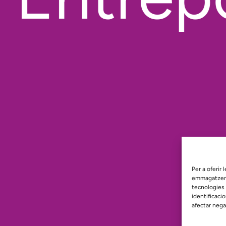
Per a oferir
emmagatzemar
tecnologies
identificaci
afectar nega