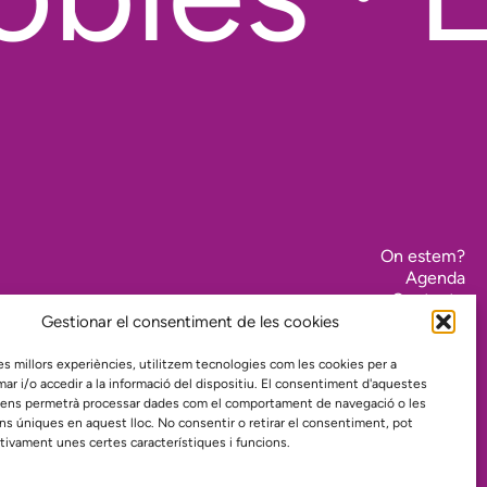
On estem?
Agenda
Contacte
El nostre compromís amb la transparència
Gestionar el consentiment de les cookies
Política de privacidad
 les millors experiències, utilitzem tecnologies com les cookies per a
 i/o accedir a la informació del dispositiu. El consentiment d'aquestes
 ens permetrà processar dades com el comportament de navegació o les
Proyecto web financiado por:
ons úniques en aquest lloc. No consentir o retirar el consentiment, pot
tivament unes certes característiques i funcions.