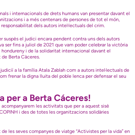
onals i internacionals de drets humans van presentar davant el
anitzacions i a més centenars de persones de tot el món,
 responsabilitat dels autors intel·lectuals del crim.
ser suspès el judici encara pendent contra uns dels autors
a ser fins a juliol de 2021 que vam poder celebrar la victòria
 hondureny i de la solidaritat internacional davant el
t de Berta Càceres.
judiciï a la família Atala Zablah com a autors intel·lectuals de
om frenar la digna lluita del poble lenca per defensar el seu
ia per a Berta Cáceres!
acompanyarem les activitats que per a aquest sisè
 COPINH i des de totes les organitzacions solidàries
at de les seves companyes de viatge
“Activistes per la vida” en