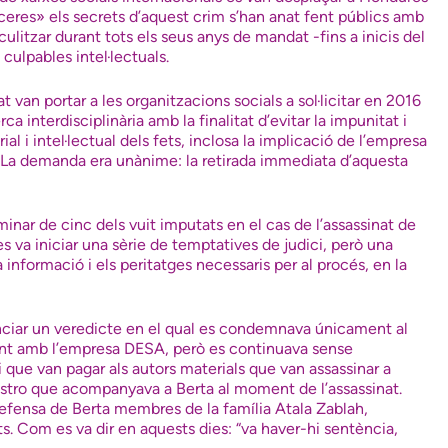
áceres» els secrets d’aquest crim s’han anat fent públics amb
itzar durant tots els seus anys de mandat -fins a inicis del
culpables intel·lectuals.
 van portar a les organitzacions socials a sol·licitar en 2016
 interdisciplinària amb la finalitat d’evitar la impunitat i
al i intel·lectual dels fets, inclosa la implicació de l’empresa
s. La demanda era unànime: la retirada immediata d’aquesta
iminar de cinc dels vuit imputats en el cas de l’assassinat de
es va iniciar una sèrie de temptatives de judici, però una
a informació i els peritatges necessaris per al procés, en la
unciar un veredicte en el qual es condemnava únicament al
ament amb l’empresa DESA, però es continuava sense
i que van pagar als autors materials que van assassinar a
Castro que acompanyava a Berta al moment de l’assassinat.
defensa de Berta membres de la família Atala Zablah,
. Com es va dir en aquests dies: “va haver-hi sentència,