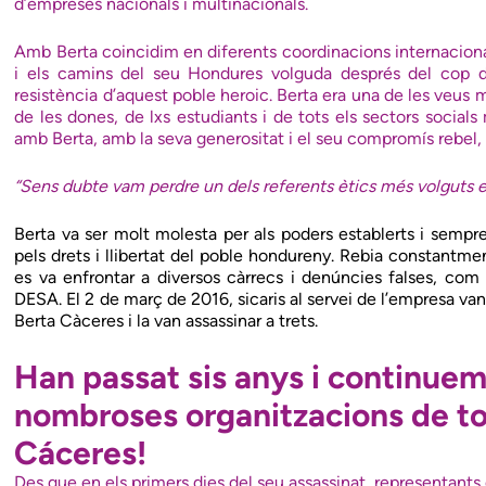
d’empreses nacionals i multinacionals.
Amb Berta coincidim en diferents coordinacions internaciona
i els camins del seu Hondures volguda després del cop d’
resistència d’aquest poble heroic. Berta era una de les veus m
de les dones, de lxs estudiants i de tots els sectors social
amb Berta, amb la seva generositat i el seu compromís rebel, so
“Sens dubte vam perdre un dels referents ètics més volguts en 
Berta va ser molt molesta per als poders establerts i sempr
pels drets i llibertat del poble hondureny. Rebia constantme
es va enfrontar a diversos càrrecs i denúncies falses, com 
DESA. El 2 de març de 2016, sicaris al servei de l’empresa va
Berta Càceres i la van assassinar a trets.
Han passat sis anys i continue
nombroses organitzacions de tot
Cáceres!
Des que en els primers dies del seu assassinat, representants