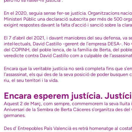
però no va haver-hi justícia”.
En el 2020, seguia sense fer-se justícia. Organitzacions naci
Ministeri Públic una declaració subscrita per més de 500 org
exigint respostes davant la falta d’acció i sanció sobre la clara
El 7 d’abril del 2021, i davant maniobres del seu defensa, va 
intel·lectuals, David Castillo -gerent de l’empresa DESA-. No v
del COPINH, del poble lenca, de la família de Berta, del poble
veredicte contra David Castillo com a culpable de l’assassina
Encara que la veritable justícia no serà completa fins que s’en
l’assassinat, els qui des de la seva posició de poder busquen c
riu, el seu territori i la vida.
Encara esperem justícia. Justíc
Aquest 2 de Març, com sempre, commemorem la seva lluita i 
Aniversari de la Sembra de Berta Cáceres
s’organitza des del
germanes.
Des d’ Entrepobles País Valencià es retrà homenatge al cost