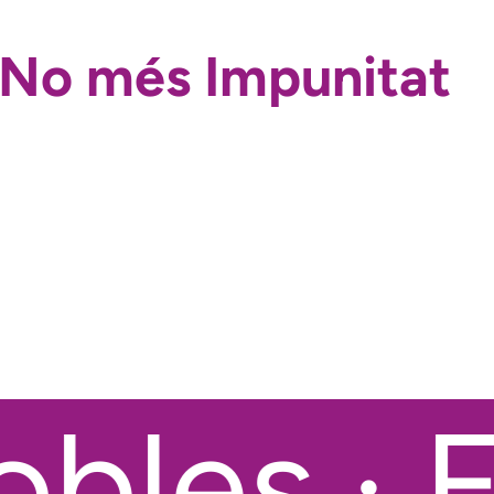
! No més Impunitat
bles · E