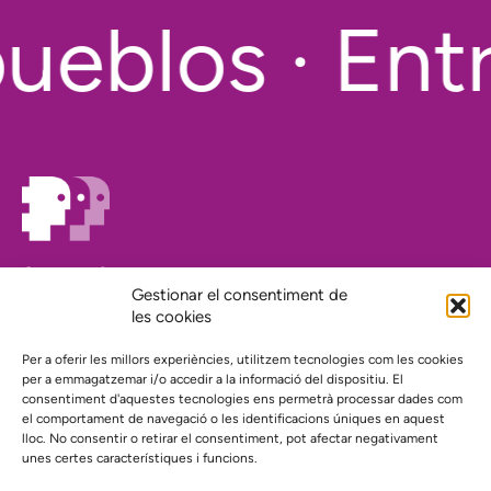
ueblos · Entr
On estem?
Agenda
Gestionar el consentiment de
Contacte
les cookies
El nostre compromís amb la transparència
Per a oferir les millors experiències, utilitzem tecnologies com les cookies
Política de privacidad
per a emmagatzemar i/o accedir a la informació del dispositiu. El
consentiment d'aquestes tecnologies ens permetrà processar dades com
el comportament de navegació o les identificacions úniques en aquest
Proyecto web financiado por:
lloc. No consentir o retirar el consentiment, pot afectar negativament
unes certes característiques i funcions.