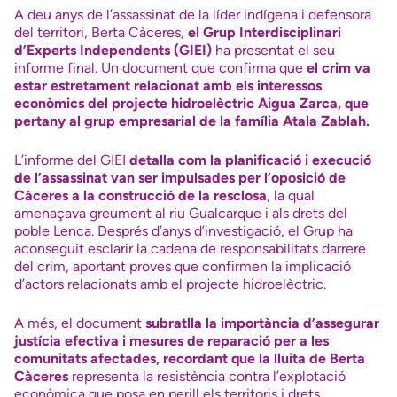
A deu anys de l’assassinat de la líder indígena i defensora
del territori, Berta Càceres,
el Grup Interdisciplinari
d’Experts Independents (GIEI)
ha presentat el seu
informe final. Un document que confirma que
el crim va
estar estretament relacionat amb els interessos
econòmics del projecte hidroelèctric Aigua Zarca, que
pertany al grup empresarial de la família Atala Zablah.
L’informe del GIEI
detalla com la planificació i execució
de l’assassinat van ser impulsades per l’oposició de
Càceres a la construcció de la resclosa
, la qual
amenaçava greument al riu Gualcarque i als drets del
poble Lenca. Després d’anys d’investigació, el Grup ha
aconseguit esclarir la cadena de responsabilitats darrere
del crim, aportant proves que confirmen la implicació
d’actors relacionats amb el projecte hidroelèctric.
A més, el document
subratlla la importància d’assegurar
justícia efectiva i mesures de reparació per a les
comunitats afectades, recordant que la lluita de Berta
Càceres
representa la resistència contra l’explotació
econòmica que posa en perill els territoris i drets