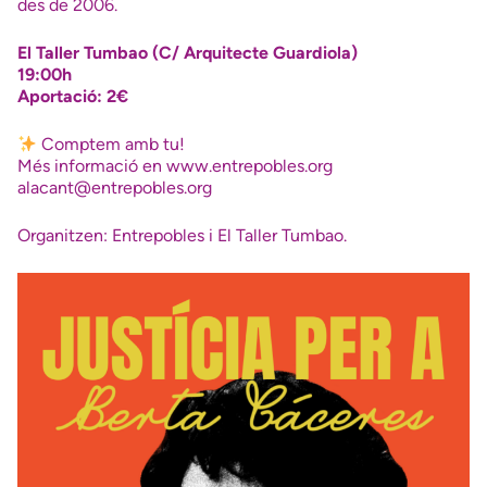
des de 2006.
El Taller Tumbao (C/ Arquitecte Guardiola)
19:00h
Aportació: 2€
Comptem amb tu!
Més informació en www.entrepobles.org
alacant@entrepobles.org
Organitzen: Entrepobles i El Taller Tumbao.