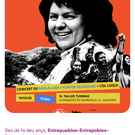
Des de fa deu anys,
Entrepueblos–Entrepobles–