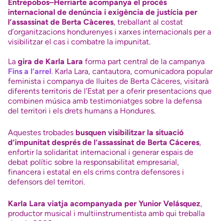
Entrepobos–Herriarte acompanya el procés
internacional de denúncia i exigència de justícia per
l’assassinat de Berta Càceres
, treballant al costat
d’organitzacions hondurenyes i xarxes internacionals per a
visibilitzar el cas i combatre la impunitat.
La
gira de Karla Lara
forma part central de la campanya
Fins a l’arrel
.
Karla Lara, cantautora, comunicadora popular
feminista i companya de lluites de Berta Càceres, visitarà
diferents territoris de l’Estat per a oferir presentacions que
combinen música amb testimoniatges sobre la defensa
del territori i els drets humans a Hondures.
Aquestes trobades
busquen visibilitzar la situació
d’impunitat després de l’assassinat de Berta Cáceres
,
enfortir la solidaritat internacional i generar espais de
debat polític sobre la responsabilitat empresarial,
financera i estatal en els crims contra defensores i
defensors del territori.
Karla Lara viatja acompanyada per Yunior Velásquez
,
productor musical i multiinstrumentista amb qui treballa