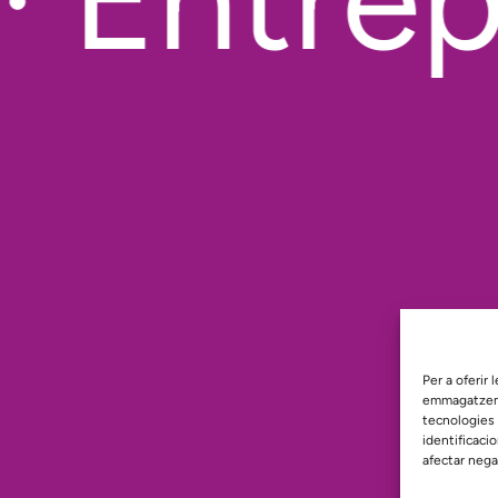
Per a oferir
emmagatzemar
tecnologies
identificaci
afectar nega