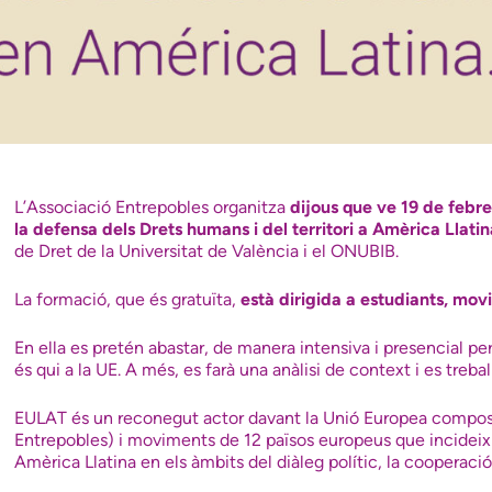
L’Associació Entrepobles organitza
dijous que ve 19 de febre
la defensa dels Drets humans i del territori a Amèrica Llati
de Dret de la Universitat de València i el ONUBIB.
La formació, que és gratuïta,
està dirigida a estudiants, mov
En ella es pretén abastar, de manera intensiva i presencial pe
és qui a la UE. A més, es farà una anàlisi de context i es trebal
EULAT és un reconegut actor davant la Unió Europea compost 
Entrepobles) i moviments de 12 països europeus que incideix 
Amèrica Llatina en els àmbits del diàleg polític, la cooperació