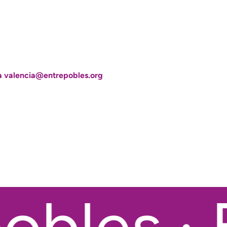
l a valencia@entrepobles.org
bles · 