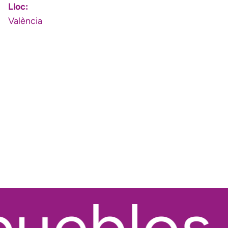
Lloc:
València
ueblos ·