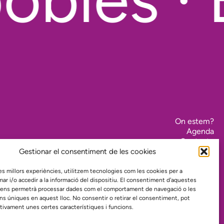
On estem?
Agenda
Contacte
El nostre compromís amb la transparència
Gestionar el consentiment de les cookies
Política de privacidad
 les millors experiències, utilitzem tecnologies com les cookies per a
 i/o accedir a la informació del dispositiu. El consentiment d'aquestes
 ens permetrà processar dades com el comportament de navegació o les
Proyecto web financiado por:
ons úniques en aquest lloc. No consentir o retirar el consentiment, pot
tivament unes certes característiques i funcions.