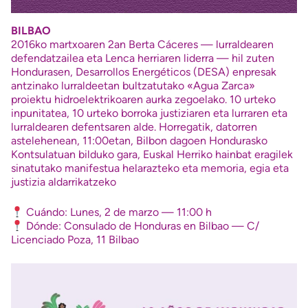
BILBAO
2016ko martxoaren 2an Berta Cáceres — lurraldearen
defendatzailea eta Lenca herriaren liderra — hil zuten
Hondurasen, Desarrollos Energéticos (DESA) enpresak
antzinako lurraldeetan bultzatutako «Agua Zarca»
proiektu hidroelektrikoaren aurka zegoelako. 10 urteko
inpunitatea, 10 urteko borroka justiziaren eta lurraren eta
lurraldearen defentsaren alde. Horregatik, datorren
astelehenean, 11:00etan, Bilbon dagoen Hondurasko
Kontsulatuan bilduko gara, Euskal Herriko hainbat eragilek
sinatutako manifestua helarazteko eta memoria, egia eta
justizia aldarrikatzeko
Cuándo: Lunes, 2 de marzo — 11:00 h
Dónde: Consulado de Honduras en Bilbao — C/
Licenciado Poza, 11 Bilbao